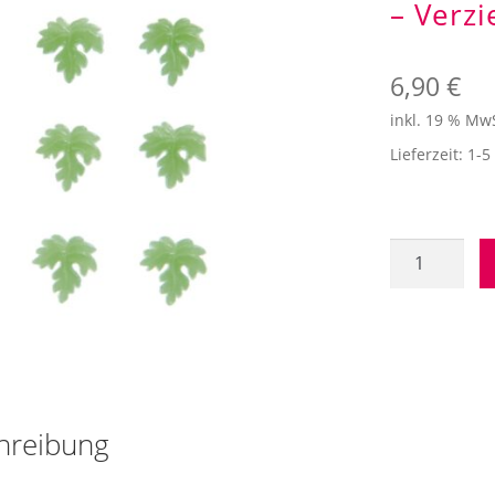
– Verz
6,90
€
inkl. 19 % Mw
Lieferzeit:
1-5
Weinblätter
-
6
Stück
-
15x16
mm
hreibung
-
Verzierwach