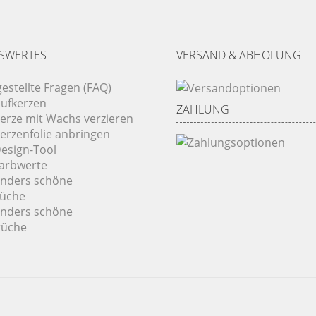
SWERTES
VERSAND & ABHOLUNG
gestellte Fragen (FAQ)
ufkerzen
ZAHLUNG
Kerze mit Wachs verzieren
Kerzenfolie anbringen
Design-Tool
Farbwerte
onders schöne
rüche
onders schöne
rüche