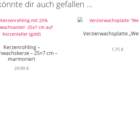
könnte dir auch gefallen …
Verzierwachsplatte „We
Kerzenrohling –
1,75
€
nwachskerze – 25×7 cm –
marmoriert
29,90
€