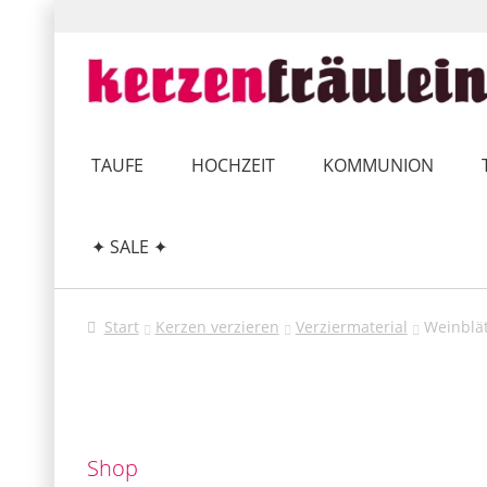
Zur
Zum
Navigation
Inhalt
springen
springen
TAUFE
HOCHZEIT
KOMMUNION
✦ SALE ✦
Start
Kerzen verzieren
Verziermaterial
Weinblät
Shop