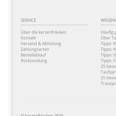
SERVICE
WISSEN
Über die kerzenfräulein
Häufig 
Kontakt
Über Ta
Versand & Abholung
Tipps: 
Zahlungsarten
Tipps: 
Bestellablauf
Tipps: 
Rücksendung
Tipps: 
25 bes
Taufsp
25 bes
Trausp
© kerzenfräulein 2026