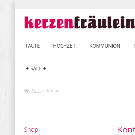
Zur
Zum
Navigation
Inhalt
springen
springen
TAUFE
HOCHZEIT
KOMMUNION
✦ SALE ✦
Start
Kontakt
Kont
Shop