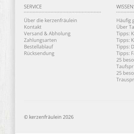
SERVICE
WISSEN
Über die kerzenfräulein
Häufig 
Kontakt
Über Ta
Versand & Abholung
Tipps: 
Zahlungsarten
Tipps: 
Bestellablauf
Tipps: 
Rücksendung
Tipps: 
25 bes
Taufsp
25 bes
Trausp
© kerzenfräulein 2026