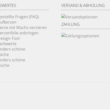
SWERTES
VERSAND & ABHOLUNG
gestellte Fragen (FAQ)
ufkerzen
ZAHLUNG
Kerze mit Wachs verzieren
Kerzenfolie anbringen
Design-Tool
Farbwerte
onders schöne
rüche
onders schöne
rüche