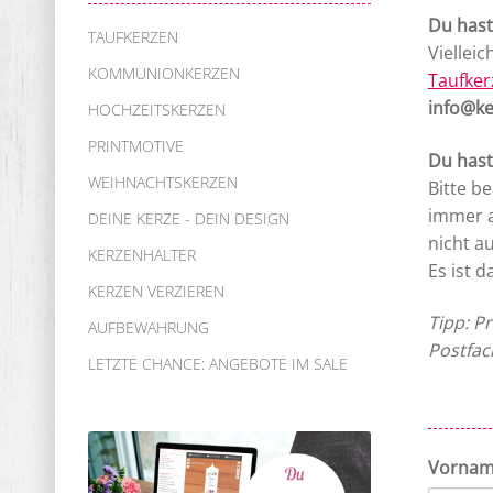
Du hast
TAUFKERZEN
Viellei
KOMMUNIONKERZEN
Taufker
info@ke
HOCHZEITSKERZEN
PRINTMOTIVE
Du hast
WEIHNACHTSKERZEN
Bitte b
immer a
DEINE KERZE - DEIN DESIGN
nicht a
KERZENHALTER
Es ist 
KERZEN VERZIEREN
Tipp: P
AUFBEWAHRUNG
Postfac
LETZTE CHANCE: ANGEBOTE IM SALE
Vorna