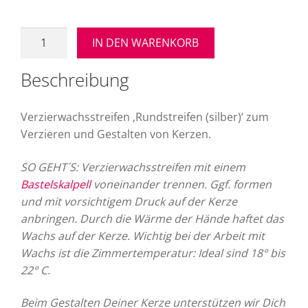
Verzierwachsstreifen
IN DEN WARENKORB
"Rundstreifen
(silber)"
Beschreibung
250
x
Verzierwachsstreifen ‚Rundstreifen (silber)‘ zum
2
Verzieren und Gestalten von Kerzen.
mm
(20
SO GEHT´S: Verzierwachsstreifen mit einem
St.)
Bastelskalpell
voneinander trennen. Ggf. formen
Menge
und mit vorsichtigem Druck auf der Kerze
anbringen. Durch die Wärme der Hände haftet das
Wachs auf der Kerze. Wichtig bei der Arbeit mit
Wachs ist die Zimmertemperatur: Ideal sind 18° bis
22° C.
Beim Gestalten Deiner Kerze unterstützen wir Dich