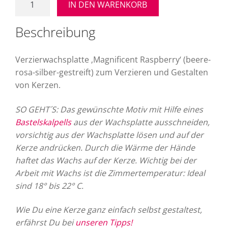
IN DEN WARENKORB
"Magnificent
Raspberry"
Beschreibung
Menge
Verzierwachsplatte ‚Magnificent Raspberry‘ (beere-
rosa-silber-gestreift) zum Verzieren und Gestalten
von Kerzen.
SO GEHT´S: Das gewünschte Motiv mit Hilfe eines
Bastelskalpells
aus der Wachsplatte ausschneiden,
vorsichtig aus der Wachsplatte lösen und auf der
Kerze andrücken. Durch die Wärme der Hände
haftet das Wachs auf der Kerze. Wichtig bei der
Arbeit mit Wachs ist die Zimmertemperatur: Ideal
sind 18° bis 22° C.
Wie Du eine Kerze ganz einfach selbst gestaltest,
erfährst Du bei
unseren Tipps!