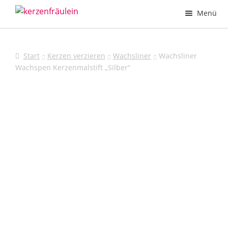
Zur
Zum
Menü
Navigation
Inhalt
springen
springen
Taufkerzen
Start
Kerzen verzieren
Wachsliner
Wachsliner
Hochzeitskerzen
Wachspen Kerzenmalstift „Silber“
Kommunionkerzen
Trauerkerzen
Printmotive
Deine Kerze – Dein Design
Kerzen verzieren
Kerzenhalter