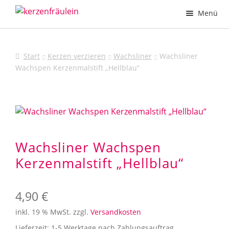
Zur
Zum
Menü
Navigation
Inhalt
springen
springen
Taufkerzen
Start
Kerzen verzieren
Wachsliner
Wachsliner
Hochzeitskerzen
Wachspen Kerzenmalstift „Hellblau“
Kommunionkerzen
Trauerkerzen
Printmotive
Wachsliner Wachspen
Kerzenmalstift „Hellblau“
Deine Kerze – Dein Design
Kerzen verzieren
4,90
€
inkl. 19 % MwSt.
zzgl.
Versandkosten
Kerzenhalter
Lieferzeit:
1-5 Werktage nach Zahlungsauftrag