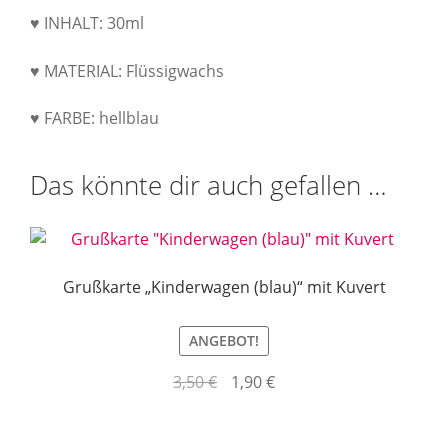
♥ INHALT: 30ml
♥ MATERIAL: Flüssigwachs
♥ FARBE: hellblau
Das könnte dir auch gefallen …
Grußkarte „Kinderwagen (blau)“ mit Kuvert
ANGEBOT!
Ursprünglicher
Aktueller
3,50
€
1,90
€
Preis
Preis
war:
ist: