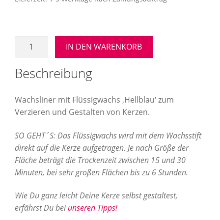
Aufbewahrung
Angebote im SALE
Wachsliner
IN DEN WARENKORB
Wachspen
Mein Konto
Kerzenmalstift
Beschreibung
"Hellblau"
Kontakt
Menge
Wachsliner mit Flüssigwachs ‚Hellblau‘ zum
Verzieren und Gestalten von Kerzen.
SO GEHT´S: Das Flüssigwachs wird mit dem Wachsstift
direkt auf die Kerze aufgetragen. Je nach Größe der
Fläche beträgt die Trockenzeit zwischen 15 und 30
Minuten, bei sehr großen Flächen bis zu 6 Stunden.
Wie Du ganz leicht Deine Kerze selbst gestaltest,
erfährst Du bei
unseren Tipps!