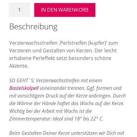
Verzierwachsstreifen
IN DEN WARENKORB
"Perlstreifen
(kupfer)"
Beschreibung
250
x
Verzierwachsstreifen ‚Perlstreifen (kupfer)‘ zum
2
Verzieren und Gestalten von Kerzen. Der leicht
mm
erhabene Perleffekt setzt besonders schöne
(16
Akzente.
St.)
Menge
SO GEHT´S: Verzierwachsstreifen mit einem
Bastelskalpell
voneinander trennen. Ggf. formen und
mit vorsichtigem Druck auf der Kerze anbringen. Durch
die Wärme der Hände haftet das Wachs auf der Kerze.
Wichtig bei der Arbeit mit Wachs ist die
Zimmertemperatur: Ideal sind 18° bis 22° C.
Beim Gestalten Deiner Kerze unterstützen wir Dich mit