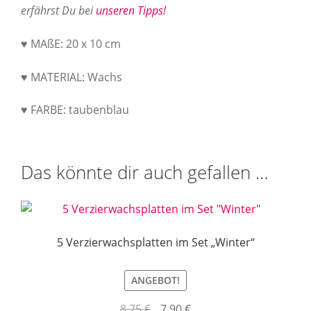
erfährst Du bei
unseren Tipps!
♥ MAßE: 20 x 10 cm
♥ MATERIAL: Wachs
♥ FARBE: taubenblau
Das könnte dir auch gefallen …
5 Verzierwachsplatten im Set „Winter“
ANGEBOT!
Ursprünglicher
Aktueller
8,75
€
7,90
€