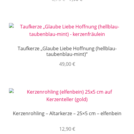
Preis
Preis
war:
ist:
8,75 €
7,90 €.
Taufkerze „Glaube Liebe Hoffnung (hellblau-
taubenblau-mint)“
49,00
€
Kerzenrohling – Altarkerze – 25×5 cm – elfenbein
12,90
€