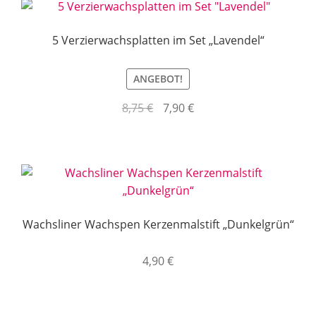
5 Verzierwachsplatten im Set „Lavendel“
ANGEBOT!
Ursprünglicher
Aktueller
8,75
€
7,90
€
Preis
Preis
war:
ist:
8,75 €
7,90 €.
Wachsliner Wachspen Kerzenmalstift „Dunkelgrün“
4,90
€