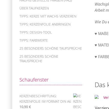
HÄUFIG GESTELLTE FRAGEN (FAQ)
Wachspla
ÜBER TAUFKERZEN
Arbeit m
TIPPS: KERZE MIT WACHS VERZIEREN
Wie Du e
TIPPS: KERZENFOLIE ANBRINGEN
TIPPS: DESIGN-TOOL
♥ MAßE:
TIPPS: FARBWERTE
♥ MATE
25 BESONDERS SCHÖNE TAUFSPRÜCHE
♥ FARBE
25 BESONDERS SCHÖNE
TRAUSPRÜCHE
Schaufenster
Das 
KERZENBESCHRIFTUNG:
KERZENFOLIE IM FORMAT DIN A6
10,90
€
Verzier