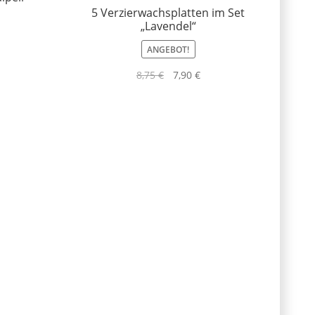
5 Verzierwachsplatten im Set
„Lavendel“
ANGEBOT!
Ursprünglicher
Aktueller
8,75
€
7,90
€
Preis
Preis
war:
ist:
8,75 €
7,90 €.