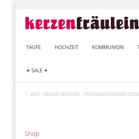
Zur
Zum
Navigation
Inhalt
springen
springen
TAUFE
HOCHZEIT
KOMMUNION
✦ SALE ✦
Start
Kerzen verzieren
Verzierwachsplatten einfa
Shop