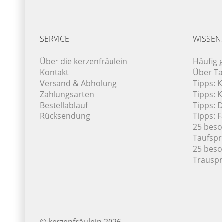
SERVICE
WISSEN
Über die kerzenfräulein
Häufig 
Kontakt
Über Ta
Versand & Abholung
Tipps: 
Zahlungsarten
Tipps: 
Bestellablauf
Tipps: 
Rücksendung
Tipps: 
25 bes
Taufsp
25 bes
Trausp
© kerzenfräulein 2026