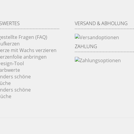
SWERTES
VERSAND & ABHOLUNG
gestellte Fragen (FAQ)
ufkerzen
ZAHLUNG
Kerze mit Wachs verzieren
Kerzenfolie anbringen
Design-Tool
Farbwerte
onders schöne
rüche
onders schöne
rüche