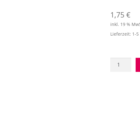
1,75
€
inkl. 19 % Mw
Lieferzeit:
1-5
Verzierwachs
"Lindgrün"
Menge