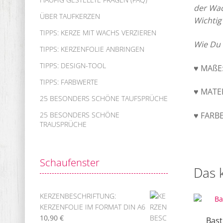
der Wac
ÜBER TAUFKERZEN
Wichtig
TIPPS: KERZE MIT WACHS VERZIEREN
Wie Du 
TIPPS: KERZENFOLIE ANBRINGEN
TIPPS: DESIGN-TOOL
♥ MAßE:
TIPPS: FARBWERTE
♥ MATE
25 BESONDERS SCHÖNE TAUFSPRÜCHE
♥ FARBE
25 BESONDERS SCHÖNE
TRAUSPRÜCHE
Schaufenster
Das 
KERZENBESCHRIFTUNG:
KERZENFOLIE IM FORMAT DIN A6
10,90
€
Bast