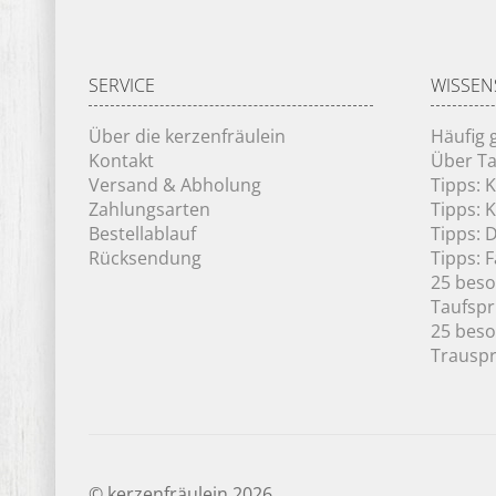
SERVICE
WISSEN
Über die kerzenfräulein
Häufig 
Kontakt
Über Ta
Versand & Abholung
Tipps: 
Zahlungsarten
Tipps: 
Bestellablauf
Tipps: 
Rücksendung
Tipps: 
25 bes
Taufsp
25 bes
Trausp
© kerzenfräulein 2026