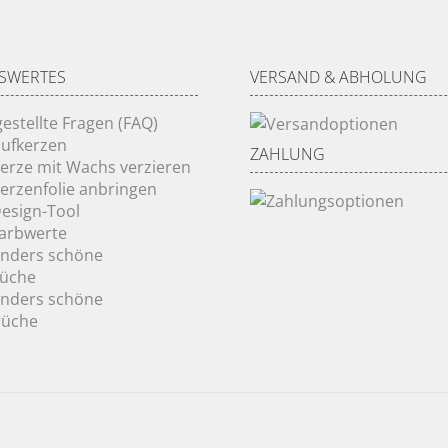
SWERTES
VERSAND & ABHOLUNG
gestellte Fragen (FAQ)
ufkerzen
ZAHLUNG
Kerze mit Wachs verzieren
Kerzenfolie anbringen
Design-Tool
Farbwerte
onders schöne
rüche
onders schöne
rüche