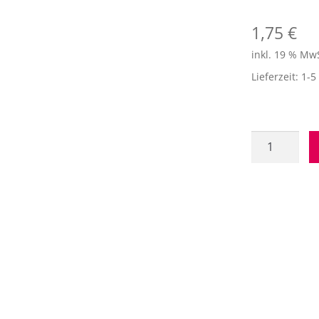
1,75
€
inkl. 19 % Mw
Lieferzeit:
1-5
Verzierwach
"Hellrot"
Menge