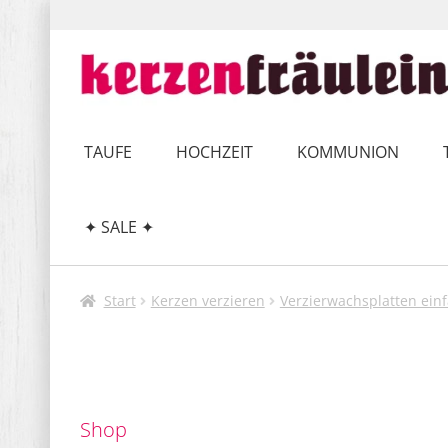
Zur
Zum
Navigation
Inhalt
springen
springen
TAUFE
HOCHZEIT
KOMMUNION
✦ SALE ✦
Start
Kerzen verzieren
Verzierwachsplatten einf
Shop