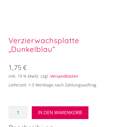
Verzierwachsplatte
„Dunkelblau“
1,75
€
inkl. 19 % MwSt.
zzgl.
Versandkosten
Lieferzeit:
1-5 Werktage nach Zahlungsauftrag
Verzierwachsplatte
IN DEN WARENKORB
"Dunkelblau"
Menge