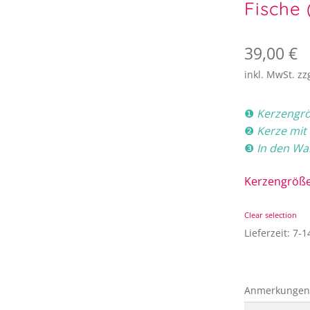
Fische 
39,00
€
inkl. MwSt.
zz
❶
Kerzengr
❷
Kerze mit
❸
In den Wa
Kerzengröß
Clear selection
Lieferzeit:
7-1
Anmerkungen 