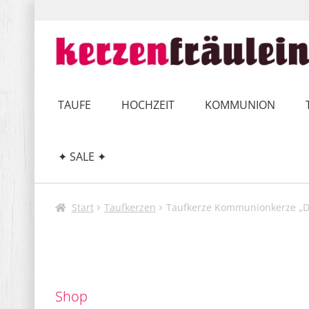
Zur
Zum
Navigation
Inhalt
springen
springen
TAUFE
HOCHZEIT
KOMMUNION
✦ SALE ✦
Start
Taufkerzen
Taufkerze Kommunionkerze „Dre
Shop