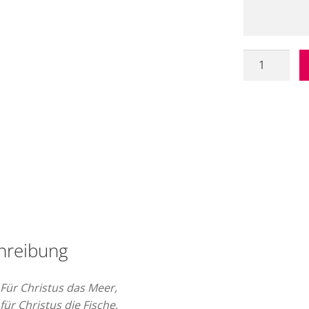
Taufkerze
Kommunion
"Drei
Fische
(pink-
beere-
rosa)"
Menge
hreibung
Für Christus das Meer,
für Christus die Fische,