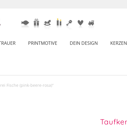
TRAUER
PRINTMOTIVE
DEIN DESIGN
KERZEN
i Fische (pink-beere-rosa)“
Taufke