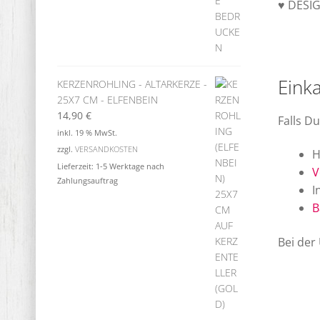
♥ DESIG
Einka
KERZENROHLING - ALTARKERZE -
25X7 CM - ELFENBEIN
14,90
€
Falls D
inkl. 19 % MwSt.
zzgl.
VERSANDKOSTEN
H
Lieferzeit:
1-5 Werktage nach
V
Zahlungsauftrag
I
B
Bei der