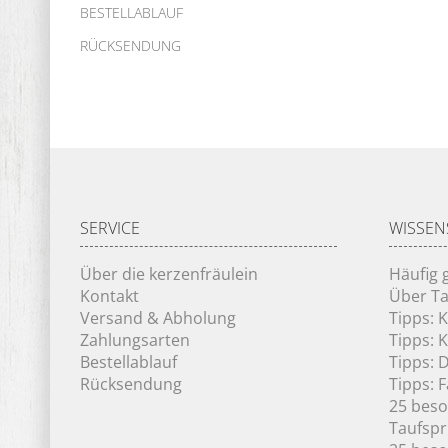
BESTELLABLAUF
RÜCKSENDUNG
SERVICE
WISSEN
Über die kerzenfräulein
Häufig 
Kontakt
Über Ta
Versand & Abholung
Tipps: 
Zahlungsarten
Tipps: 
Bestellablauf
Tipps: 
Rücksendung
Tipps: 
25 bes
Taufsp