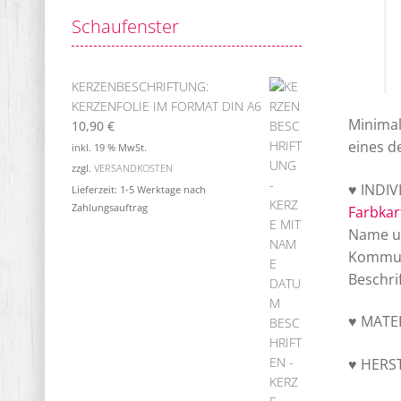
Schaufenster
KERZENBESCHRIFTUNG:
KERZENFOLIE IM FORMAT DIN A6
Minimal
10,90
€
eines d
inkl. 19 % MwSt.
zzgl.
VERSANDKOSTEN
♥ INDIV
Lieferzeit:
1-5 Werktage nach
Zahlungsauftrag
Farbkar
Name un
Kommuni
Beschri
♥ MATER
♥ HERST