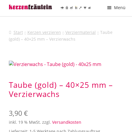
Zur
Zum
Menü
Navigation
Inhalt
springen
springen
Taufkerzen
Start
Kerzen verzieren
Verziermaterial
Taube
Hochzeitskerzen
(gold) – 40×25 mm – Verzierwachs
Kommunionkerzen
Trauerkerzen
Printmotive
Taube (gold) – 40×25 mm –
Verzierwachs
Deine Kerze – Dein Design
Kerzen verzieren
3,90
€
inkl. 19 % MwSt.
zzgl.
Versandkosten
Kerzenhalter
Lieferzeit:
1-5 Werktage nach Zahlungsauftrag