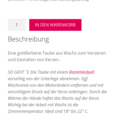
Aufbewahrung
Angebote im SALE
Taube
IN DEN WARENKORB
(gold)
Mein Konto
-
Beschreibung
40x25
Kontakt
mm
Eine goldfarbene Taube aus Wachs zum Verzieren
-
und Gestalten von Kerzen.
Verzierwachs
Menge
SO GEHT´S: Die Taube mit einem
Bastelskalpell
vorsichtig von der Unterlage abnehmen. Ggf.
Wachsreste von den Motivrändern entfernen und mit
vorsichtigem Druck auf der Kerze anbringen. Durch die
Wärme der Hände haftet das Wachs auf der Kerze.
Wichtig bei der Arbeit mit Wachs ist die
Zimmertemperatur: Ideal sind 18° bis 22° C.