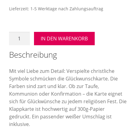
3,80 €
1,90 €.
Lieferzeit:
1-5 Werktage nach Zahlungsauftrag
Grußkarte
IN DEN WARENKORB
"Regenbogen
und
Beschreibung
Sonnenschein"
mit
Mit viel Liebe zum Detail: Verspielte christliche
Kuvert
Symbole schmücken die Glückwunschkarte. Die
Menge
Farben sind zart und klar. Ob zur Taufe,
Kommunion oder Konfirmation – die Karte eignet
sich für Glückwünsche zu jedem religiösen Fest. Die
Klappkarte ist hochwertig auf 300g-Papier
gedruckt. Ein passender weißer Umschlag ist
inklusive.