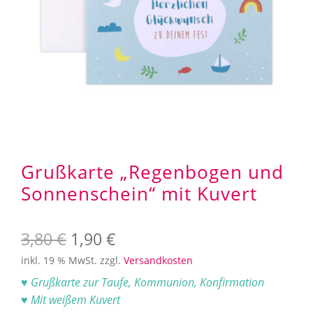
Aufbewahrung
Angebote im SALE
Mein Konto
Kontakt
Grußkarte „Regenbogen und
Sonnenschein“ mit Kuvert
Ursprünglicher
Aktueller
3,80
€
1,90
€
Preis
Preis
inkl. 19 % MwSt.
zzgl.
Versandkosten
♥ Grußkarte zur Taufe, Kommunion, Konfirmation
war:
ist:
♥ Mit weißem Kuvert