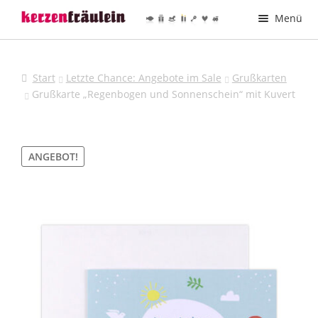
Zur
Zum
Menü
Navigation
Inhalt
springen
springen
Taufkerzen
Start
Letzte Chance: Angebote im Sale
Grußkarten
Hochzeitskerzen
Grußkarte „Regenbogen und Sonnenschein“ mit Kuvert
Kommunionkerzen
ANGEBOT!
Trauerkerzen
Printmotive
Deine Kerze – Dein Design
Kerzen verzieren
Kerzenhalter