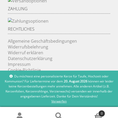
ZAHLUNG
RECHTLICHES
Allgemeine Geschäftsbedingungen
Widerrufsbelehrung
Widerruf erklären
Datenschutzerklärung
Impressum
Cookie-Richtlinie
Du möchtest eine personalisierte Kerze für Taufe, Hochzeit oder
Kommunion? Für Liefertermine vor dem
20. August 2026
können wir leider
keine Kerzenbestellungen mehr annehmen. Alle anderen Artikel (z.B.
Kerzenfolien, Kerzenrohlinge, Verzierwachs) versenden wir innerhalb der
angegebenen Lieferzeit. Danke für Dein Verständnis!
Verwerfen
© kerzenfräulein 2026
0