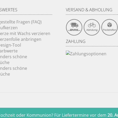
SWERTES
VERSAND & ABHOLUNG
gestellte Fragen (FAQ)
ufkerzen
Kerze mit Wachs verzieren
Kerzenfolie anbringen
ZAHLUNG
Design-Tool
Farbwerte
onders schöne
rüche
onders schöne
rüche
, Hochzeit oder Kommunion? Für Liefertermine vor dem
20. A