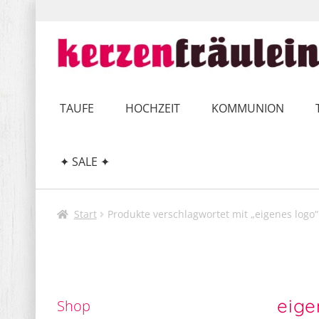
Zur
Zum
Navigation
Inhalt
springen
springen
TAUFE
HOCHZEIT
KOMMUNION
✦ SALE ✦
Start
Produkte verschlagwortet mit „eigenes logo“
eige
Shop