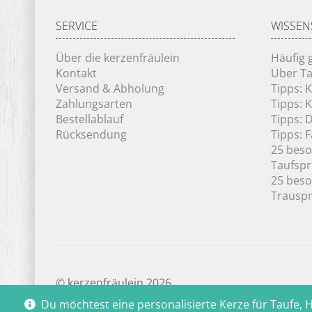
SERVICE
WISSEN
Über die kerzenfräulein
Häufig 
Kontakt
Über Ta
Versand & Abholung
Tipps: 
Zahlungsarten
Tipps: 
Bestellablauf
Tipps: 
Rücksendung
Tipps: 
25 bes
Taufsp
25 bes
Trausp
© kerzenfräulein 2026
Du möchtest eine personalisierte Kerze für Taufe