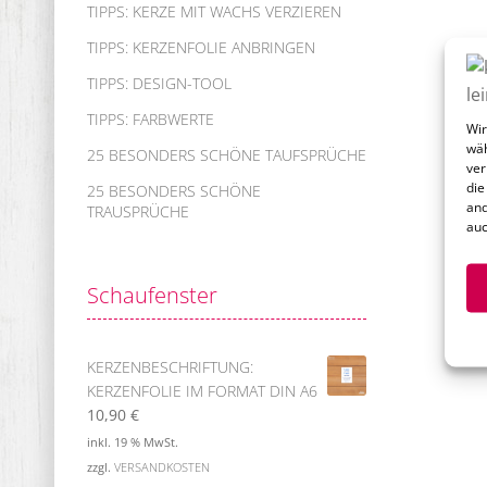
TIPPS: KERZE MIT WACHS VERZIEREN
TIPPS: KERZENFOLIE ANBRINGEN
TIPPS: DESIGN-TOOL
TIPPS: FARBWERTE
Wir
wäh
25 BESONDERS SCHÖNE TAUFSPRÜCHE
ver
die
25 BESONDERS SCHÖNE
and
TRAUSPRÜCHE
auc
Schaufenster
KERZENBESCHRIFTUNG:
KERZENFOLIE IM FORMAT DIN A6
10,90
€
inkl. 19 % MwSt.
zzgl.
VERSANDKOSTEN